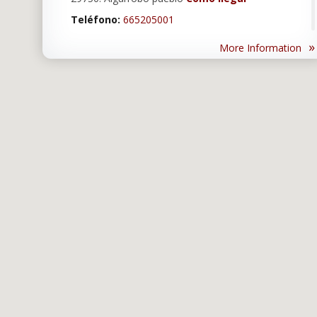
Teléfono:
665205001
Email:
rebeca09041984@gmail.com
»
More Information
Ver carta en pdf