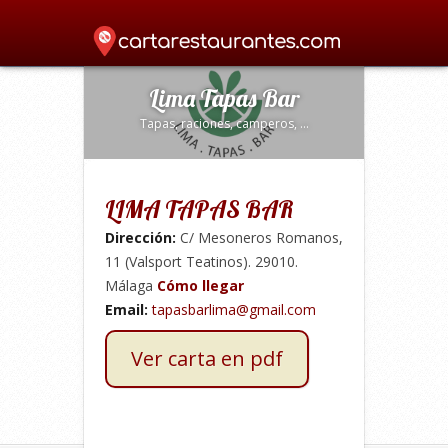
Home
»
Bar de copas
»
Lima Tapas Bar
»
Lima Tapas Bar
Tapas, raciones, camperos, ...
LIMA TAPAS BAR
Dirección:
C/ Mesoneros Romanos,
11 (Valsport Teatinos). 29010.
Málaga
Cómo llegar
Email:
tapasbarlima@gmail.com
Ver carta en pdf