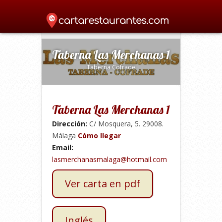
Home
»
Mediterránea
»
Taberna Las
Merchanas 1
»
Taberna Las Merchanas 1
Taberna Cofrade
Taberna Las Merchanas 1
Dirección:
C/ Mosquera, 5. 29008.
Málaga
Cómo llegar
Email:
lasmerchanasmalaga@hotmail.com
Ver carta en pdf
Inglés