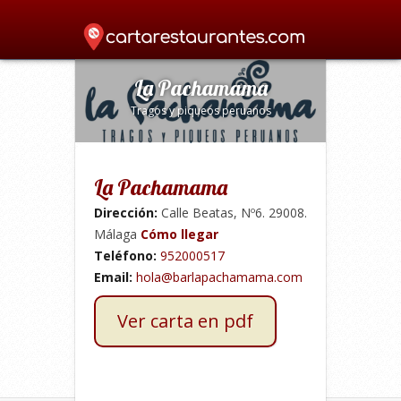
Home
»
Peruana
»
La Pachamama
»
La Pachamama
Tragos y piqueos peruanos
La Pachamama
Dirección:
Calle Beatas, Nº6. 29008.
Málaga
Cómo llegar
Teléfono:
952000517
Email:
hola@barlapachamama.com
Ver carta en pdf