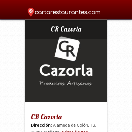
Home
»
Cafetería
»
CR Cazorla
»
CR Cazorla
CR Cazorla
Dirección:
Alameda de Colón, 13,