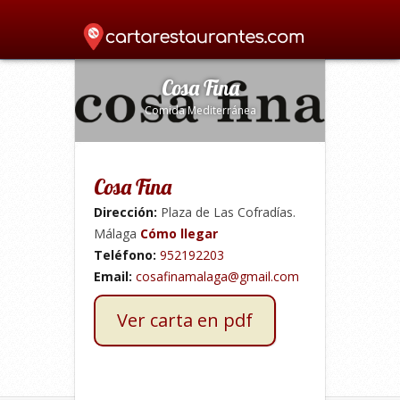
Home
»
Mediterránea
»
Cosa Fina
»
Cosa Fina
Comida Mediterránea
Cosa Fina
Dirección:
Plaza de Las Cofradías.
Málaga
Cómo llegar
Teléfono:
952192203
Email:
cosafinamalaga@gmail.com
Ver carta en pdf