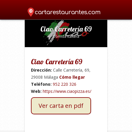
Home
»
Italiana
»
Ciao Carretería 69
»
Ciao Carretería 69
Comida Italiana
Ciao Carretería 69
Dirección:
Calle Carretería, 69,
29008 Málaga
Cómo llegar
Teléfono:
952 220 326
Web:
https://www.ciaopizza.es/
Ver carta en pdf